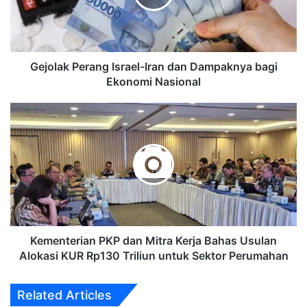
Dampaknya
bagi
Ekonomi
Nasional
Gejolak Perang Israel-Iran dan Dampaknya bagi
Ekonomi Nasional
Kementerian
PKP
dan
Mitra
Kerja
Bahas
Usulan
Alokasi
KUR
Rp130
Kementerian PKP dan Mitra Kerja Bahas Usulan
Triliun
Alokasi KUR Rp130 Triliun untuk Sektor Perumahan
untuk
Sektor
Related Articles
Perumahan