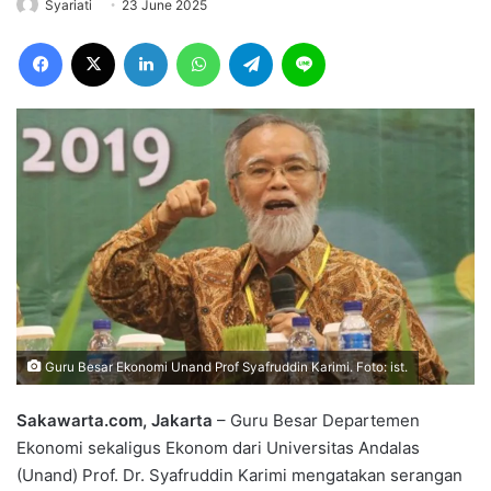
Syariati
23 June 2025
Facebook
X
LinkedIn
WhatsApp
Telegram
Line
Guru Besar Ekonomi Unand Prof Syafruddin Karimi. Foto: ist.
Sakawarta.com, Jakarta
– Guru Besar Departemen
Ekonomi sekaligus Ekonom dari Universitas Andalas
(Unand) Prof. Dr. Syafruddin Karimi mengatakan serangan