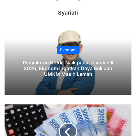
Syariati
Ekonomi
‎Penyaluran Kredit Naik pada Triwulan II
2026, Ekonom Ingatkan Daya Beli dan
UMKM Masih Lemah‎‎
Gejolak
Perang
Israel-
Iran
dan