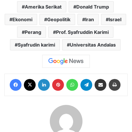
Amerika Serikat
Donald Trump
Ekonomi
Geopolitik
Iran
Israel
Perang
Prof. Syafruddin Karimi
Syafrudin karimi
Universitas Andalas
Facebook
X
LinkedIn
Pinterest
WhatsApp
Telegram
Share via Email
Print