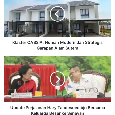
Hunian
Modern
dan
Strategis
Garapan
Alam
Sutera
Klaster CASSIA, Hunian Modern dan Strategis
Garapan Alam Sutera
Update
Perjalanan
Hary
Tanoesoedibjo
Bersama
Keluarga
Besar
ke
Senayan
Update Perjalanan Hary Tanoesoedibjo Bersama
Keluarga Besar ke Senayan