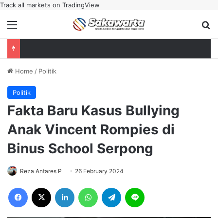
Track all markets on TradingView
Menu
Se
Home
/
Politik
Politik
Fakta Baru Kasus Bullying
Anak Vincent Rompies di
Binus School Serpong
Reza Antares P
26 February 2024
Facebook
X
LinkedIn
WhatsApp
Telegram
Line