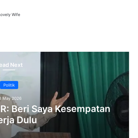
ovely Wife
ead Next
Politik
3 May 2026
SR: Beri Saya Kesempatan
rja Dulu