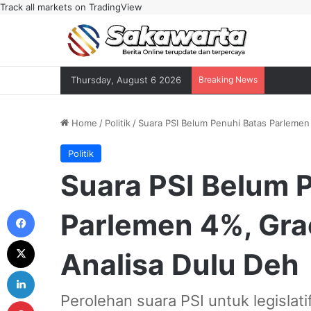
Track all markets on TradingView
Thursday, August 6 2026
Breaking News
Home
/
Politik
/
Suara PSI Belum Penuhi Batas Parlemen 
Politik
Suara PSI Belum 
Facebook
Parlemen 4%, Grac
X
Analisa Dulu Deh
LinkedIn
Perolehan suara PSI untuk legislat
Pinterest