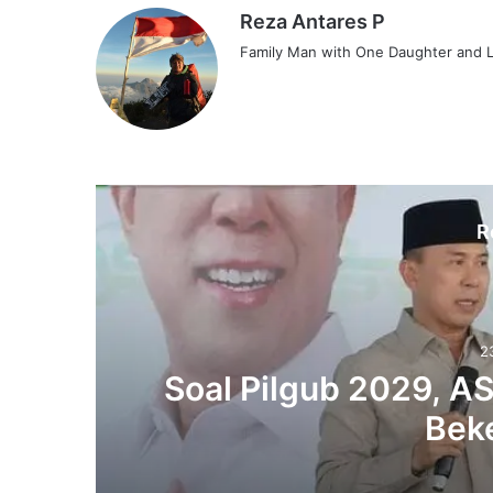
Reza Antares P
Family Man with One Daughter and L
R
2
‎Soal Pilgub 2029, A
Beke