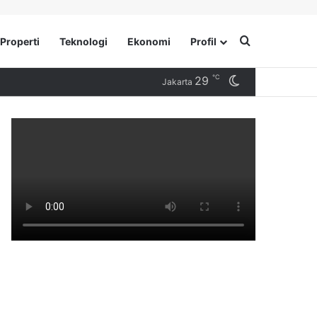
Search for
Properti
Teknologi
Ekonomi
Profil
℃
29
Switch skin
Jakarta