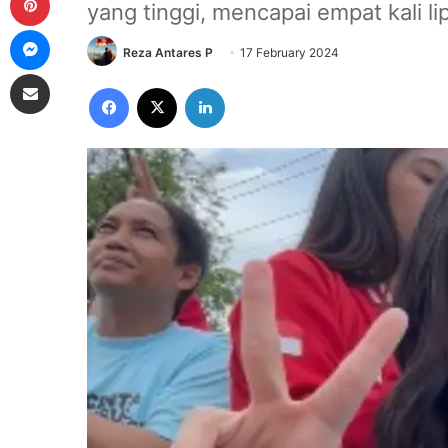
yang tinggi, mencapai empat kali li
Messenger
Reza Antares P
17 February 2024
Share via Email
Facebook
X
LinkedIn