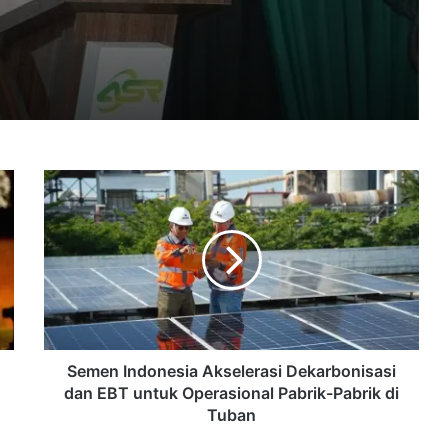
empatan Bekerja Dulu
Semen
Pramono Anung Lantik Syafrin Liputo menjadi Wali Kota Jaksel, Budi Awaludin Jabat Kadishub DKI
Indonesia
Akselerasi
Dekarbonisasi
dan
EBT
‎Pemerintah Siap Rekrut 30.000 Manajer untuk Koperasi Desa Merah Putih, Zulhas: yang Lolos Jadi Pegawai BUMN‎‎
untuk
Operasional
Pabrik-
Pabrik
Semen Indonesia Akselerasi Dekarbonisasi
di
dan EBT untuk Operasional Pabrik-Pabrik di
‎Ketua DPRD DKI Khoirudin Tinjau RDF Rorotan, Formula Jangka Panjang Pengelolaan Sampah Jakarta
Tuban
Tuban