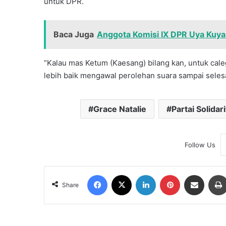
untuk DPR.
Baca Juga
Anggota Komisi IX DPR Uya Kuya 
“Kalau mas Ketum (Kaesang) bilang kan, untuk caleg
lebih baik mengawal perolehan suara sampai selesa
Grace Natalie
Partai Solidar
Follow Us
Facebook
X
LinkedIn
Pinterest
Share via Email
Share