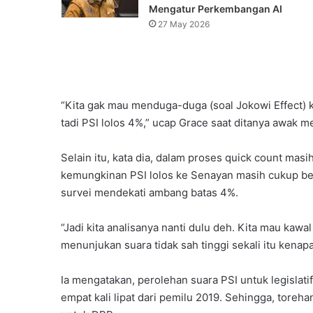
Mengatur Perkembangan AI
27 May 2026
“Kita gak mau menduga-duga (soal Jokowi Effect) k
tadi PSI lolos 4%,” ucap Grace saat ditanya awak m
Selain itu, kata dia, dalam proses quick count masi
kemungkinan PSI lolos ke Senayan masih cukup bes
survei mendekati ambang batas 4%.
“Jadi kita analisanya nanti dulu deh. Kita mau kaw
menunjukan suara tidak sah tinggi sekali itu kenap
Ia mengatakan, perolehan suara PSI untuk legislati
empat kali lipat dari pemilu 2019. Sehingga, toreha