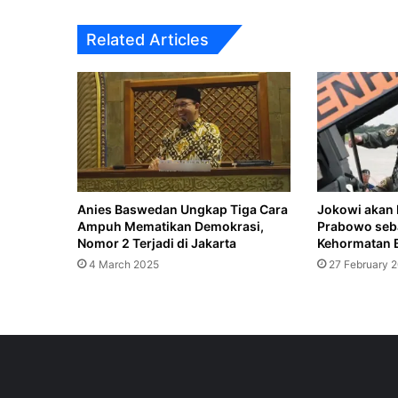
Related Articles
11 March 2026
20 February 2026
Anies Baswedan Ungkap Tiga Cara
Jokowi akan 
Ampuh Mematikan Demokrasi,
Prabowo seba
3 February 2026
Nomor 2 Terjadi di Jakarta
Kehormatan 
‎Prabowo: Eks Bos BUMN yang Akal-ak
4 March 2025
27 February 
28 January 2026