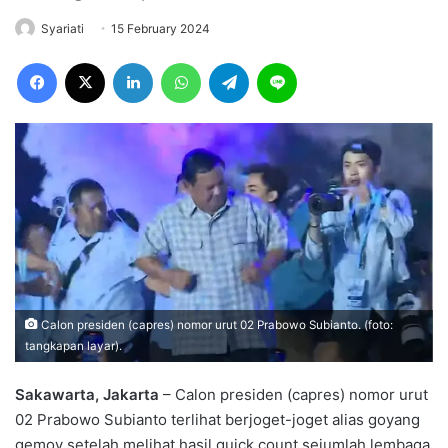
Syariati
15 February 2024
Facebook
X
LinkedIn
WhatsApp
Telegram
Line
Calon presiden (capres) nomor urut 02 Prabowo Subianto. (foto:
tangkapan layar).
Sakawarta, Jakarta
– Calon presiden (capres) nomor urut
02 Prabowo Subianto terlihat berjoget-joget alias goyang
gemoy setelah melihat hasil quick count sejumlah lembaga