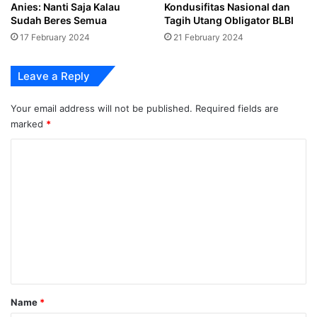
Anies: Nanti Saja Kalau
Kondusifitas Nasional dan
Sudah Beres Semua
Tagih Utang Obligator BLBI
17 February 2024
21 February 2024
Leave a Reply
Your email address will not be published.
Required fields are
marked
*
C
o
m
m
e
n
t
*
Name
*