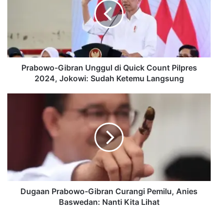
di
Quick
Count
Pilpres
2024,
Jokowi:
Sudah
Prabowo-Gibran Unggul di Quick Count Pilpres
Ketemu
2024, Jokowi: Sudah Ketemu Langsung
Langsung
Dugaan
Prabowo-
Gibran
Curangi
Pemilu,
Anies
Baswedan:
Nanti
Kita
Lihat
Dugaan Prabowo-Gibran Curangi Pemilu, Anies
Baswedan: Nanti Kita Lihat